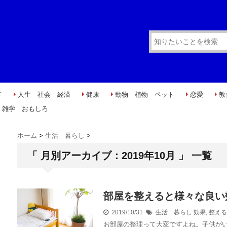
ド
人生 社会 経済
健康
動物 植物 ペット
恋愛
教
雑学 おもしろ
ホーム
>
生活 暮らし
>
「 月別アーカイブ：2019年10月 」 一覧
部屋を整えると様々な良い
2019/10/31
生活 暮らし
効果
,
整える
お部屋の整理って大変ですよね。子供が