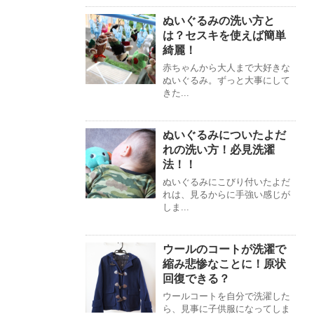
ぬいぐるみの洗い方と
は？セスキを使えば簡単
綺麗！
赤ちゃんから大人まで大好きな
ぬいぐるみ。ずっと大事にして
きた...
ぬいぐるみについたよだ
れの洗い方！必見洗濯
法！！
ぬいぐるみにこびり付いたよだ
れは、見るからに手強い感じが
しま...
ウールのコートが洗濯で
縮み悲惨なことに！原状
回復できる？
ウールコートを自分で洗濯した
ら、見事に子供服になってしま