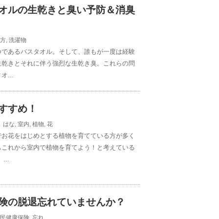
オルの生乾きと臭い予防＆消臭
方
,
洗濯物
つであるバスタオル。そして、誰もが一度は経験
生乾きとそれに伴う強烈な生乾き臭。これらの問
...
すすめ！
ト
はな
,
室内
,
植物
,
花
でお花をはじめとする植物を育てている方が多く
もこれから室内で植物を育てよう！と考えている
..
険の脱退忘れていませんか？
民健康保険
,
忘れ