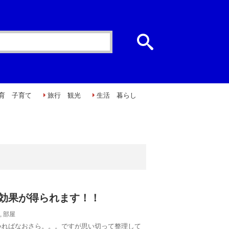
育 子育て
旅行 観光
生活 暮らし
効果が得られます！！
,
部屋
いればなおさら。。。ですが思い切って整理して