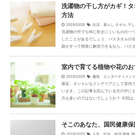
洗濯物の干し方がカギ！タ
方法
2019/10/26
生活 暮らし
タオル
,
干し
洗濯物の中でも特に乾きにくいものの一
したことがあるでしょう、バスタオルの
題がすべて簡単に解決できるなら、バスタオ
室内で育てる植物や花のお
2019/10/26
趣味 エンターテイメン
最近、オシャレなインテリアとして室内
います。この記事を読んでいる方の中に
方も多いのではないでしょうか？ 今回は、.
そこのあなた、国民健康保
2019/10/25
人生 社会 経済
国保
,
国