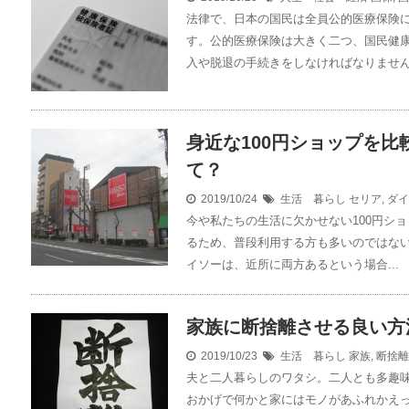
法律で、日本の国民は全員公的医療保険
す。公的医療保険は大きく二つ、国民健
入や脱退の手続きをしなければなりません。
身近な100円ショップを
て？
2019/10/24
生活 暮らし
セリア
,
ダイ
今や私たちの生活に欠かせない100円ショ
るため、普段利用する方も多いのではな
イソーは、近所に両方あるという場合...
家族に断捨離させる良い方
2019/10/23
生活 暮らし
家族
,
断捨離
夫と二人暮らしのワタシ。二人とも多趣
おかげで何かと家にはモノがあふれかえ