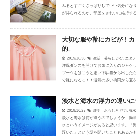
みるとすごくさっぱりしていい気分にな
が得られるのか、部屋をきれいに維持する方
大切な服や靴にカビが！カ
的。
2019/10/30
生活 暮らし
かび
,
エタノ
洋風ダンスを開けてお気に入りのジャケ
ブーツをはこうと思い下駄箱から出した
で嫌になるっ！！湿気の多い梅雨から夏を過
淡水と海水の浮力の違いに
2019/10/29
雑学 おもしろ
浮力
,
海水
淡水と海水は何が違うのでしょうか。簡
水というイメージがあると思います。「
浮いた」という話を聞いたこともあるかもし