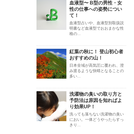
血液型〜 B型の男性・女
性の仕事への姿勢につい
て！
血液型占いや、血液型別取扱説
明書など血液型でおおまかな性
格の...
紅葉の秋に！ 登山初心者
おすすめの山！
日本全域が高気圧に覆われ、澄
み渡るような快晴となることの
多い...
洗濯物の臭いの取り方と
予防法は原因を知ればよ
り効果UP！
洗っても落ちない洗濯物の臭い
におい。一体どうやったらすっ
きり...