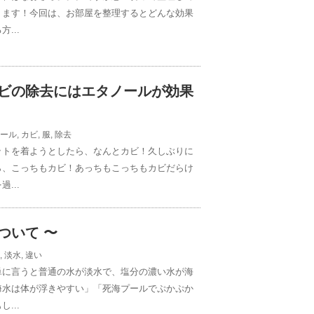
ります！今回は、お部屋を整理するとどんな効果
...
ビの除去にはエタノールが効果
ール
,
カビ
,
服
,
除去
ットを着ようとしたら、なんとカビ！久しぶりに
ら、こっちもカビ！あっちもこっちもカビだらけ
...
ついて 〜
,
淡水
,
違い
単に言うと普通の水が淡水で、塩分の濃い水が海
海水は体が浮きやすい」「死海プールでぷかぷか
...