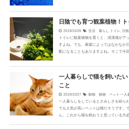
日陰でも育つ観葉植物！ト
2019/10/28
生活 暮らし
トイレ
,
日陰
トイレに観葉植物を置くと、清潔感がア
すよね。でも、家庭によってはなかなか
配になることもありますよね。そこで今回は
一人暮らしで猫を飼いたい
こと
2019/10/27
動物 植物 ペット
一人
一人暮らしをしているとさみしさを紛ら
でも人気が高いペットは猫だそうです。
ん。これから猫を飼おうと思っている方必見