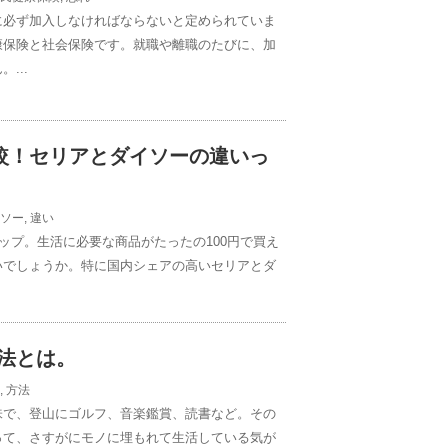
に必ず加入しなければならないと定められていま
康保険と社会保険です。就職や離職のたびに、加
...
比較！セリアとダイソーの違いっ
ソー
,
違い
ップ。生活に必要な商品がたったの100円で買え
いでしょうか。特に国内シェアの高いセリアとダ
法とは。
,
方法
味で、登山にゴルフ、音楽鑑賞、読書など。その
って、さすがにモノに埋もれて生活している気が