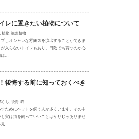
イレに置きたい植物について
,
植物
,
観葉植物
ップしオシャレな雰囲気を演出することができま
日が入らないトイレもあり、日陰でも育つのか心
...
！後悔する前に知っておくべき
暮らし
,
後悔
,
猫
わすためにペットを飼う人が多くいます。その中
でも実は猫を飼っていいことばかりじゃありませ
...