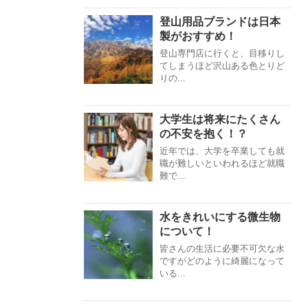
登山用品ブランドは日本
製がおすすめ！
登山専門店に行くと、目移りし
てしまうほど沢山ある色とりど
りの...
大学生は将来にたくさん
の不安を抱く！？
近年では、大学を卒業しても就
職が難しいといわれるほど就職
難で...
水をきれいにする微生物
について！
皆さんの生活に必要不可欠な水
ですがどのように綺麗になって
いる...