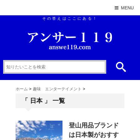
MENU
その答えはここにある！
ホーム
>
趣味 エンターテイメント
>
「 日本 」 一覧
登山用品ブランド
は日本製がおすす