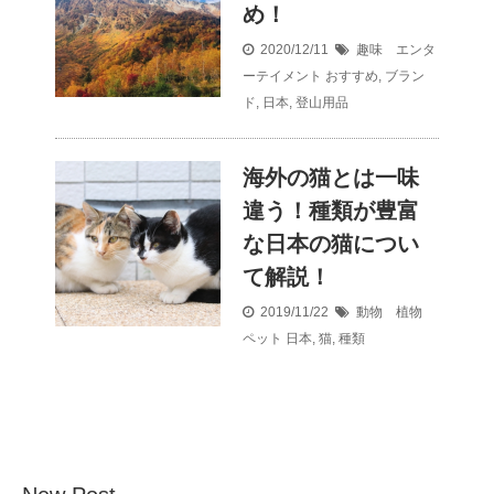
め！
2020/12/11
趣味 エンタ
ーテイメント
おすすめ
,
ブラン
ド
,
日本
,
登山用品
海外の猫とは一味
違う！種類が豊富
な日本の猫につい
て解説！
2019/11/22
動物 植物
ペット
日本
,
猫
,
種類