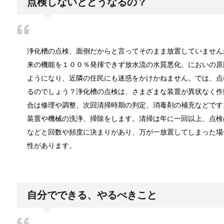
点検しないとどうなるの？
ウールのコートが洗濯で縮み悲惨なこと
ウールコートを自分で洗濯したら、見事に子供服にな
浄化槽の点検、面倒だからと言ってそのまま放置していません
来の機能を１００％発揮できず放水流の水質悪化、においの原
ようになり、近隣の住民にも迷惑をかけかねません。では、点
るのでしょう？浄化槽の点検は、さまざまな装置が異状なく作
ウールコートの洗濯を自宅でしても失敗
合は修理や調整、次回清掃時期の判定、消毒剤の補充などです
ワンシーズンだけしか着ないウールコートは、クリー
装置や機械の洗浄、掃除をします。清掃は年に一回以上、点検
などと回数や頻度に決まりがあり、万が一放置してしまった場
性があります。
アイロンでしわが伸びないなんて言わせな
アイロンがけが苦手だとする方はとても多く、自宅に
自分でできる、やるべきこと
アイロンでシワが取れない！そんなお悩み