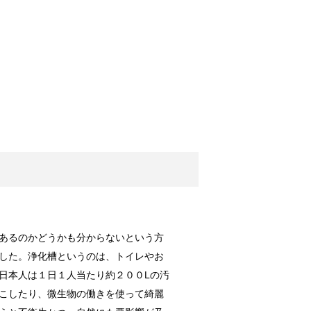
介されたカビ取り方法
味料以外にも...
か？私は勝手...
悪臭タイムに注意
あるのかどうかも分からないという方
ざタオルを使...
した。浄化槽というのは、トイレやお
日本人は１日１人当たり約２００Lの汚
こしたり、微生物の働きを使って綺麗