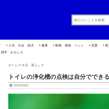
ド
人生 社会 経済
健康
動物 植物 ペット
恋愛
教
雑学 おもしろ
ホーム
>
生活 暮らし
>
トイレの浄化槽の点検は自分ででき
2018/10/01