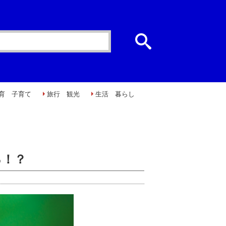
育 子育て
旅行 観光
生活 暮らし
る！？