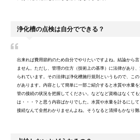
紅葉の秋に！ 登山初心者おすすめの山！
日本全域が高気圧に覆われ、澄み渡るような快晴とな
浄化槽の点検は自分でできる？
洗濯物の臭いの取り方と予防法は原因を知
洗っても落ちない洗濯物の臭いにおい。一体どうやっ
出来れば費用節約のため自分でやりたいですよね。結論から言
ません。ただし、管理の仕方（技術上の基準）に法律があり、
られています。その法律は浄化槽施行規則というもので、この
があります。内容として簡単に一部ご紹介すると水質や水量を
ぬいぐるみの洗い方とは？セスキを使え
管の接続の状況を把握してください。などなど資格はなくても
赤ちゃんから大人まで大好きなぬいぐるみ。ずっと大
は・・・？と思う内容ばかりでした。水質や水量を計るにして
接続なんて全然わかりませんよね。そうなると清掃もかなり難
ぬいぐるみについたよだれの洗い方！必
ぬいぐるみにこびり付いたよだれは、見るからに手強