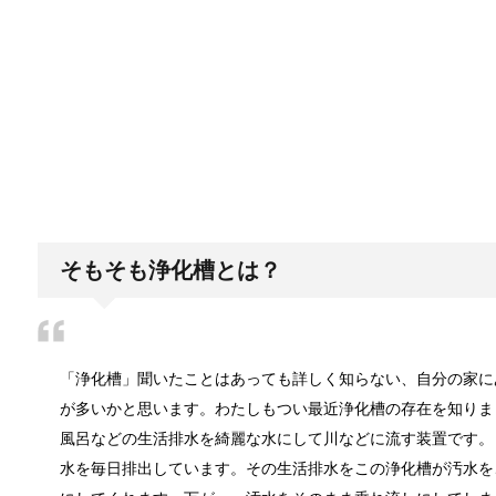
カビ取りには片栗粉が便利！テレビで紹
片栗粉といえば料理の調味料ですが実は片栗粉には調
イギリスで人気のブランド靴！
イギリスといえばみなさんどんなイメージがあります
そもそも浄化槽とは？
タオルを洗濯しても臭い原因と3度訪れる
「浄化槽」聞いたことはあっても詳しく知らない、自分の家に
良い匂いでフワフワのタオルを期待していたのに、い
が多いかと思います。わたしもつい最近浄化槽の存在を知りま
風呂などの生活排水を綺麗な水にして川などに流す装置です。
水を毎日排出しています。その生活排水をこの浄化槽が汚水を