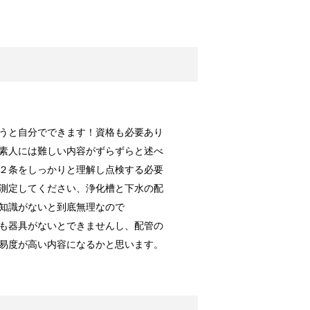
ることの多い...
ればより効果UP！
たらすっきり...
うと自分でできます！資格も必要あり
素人には難しい内容がずらずらと述べ
２条をしっかりと理解し点検する必要
測定してください、浄化槽と下水の配
ば簡単綺麗！
知識がないと到底無理なので
事にしてきた...
も器具がないとできませんし、配管の
易度が高い内容になるかと思います。
見洗濯法！！
い感じがしま...