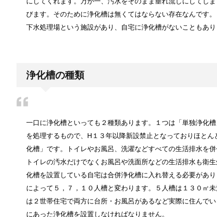
にしてくれます。万が一、汚水をそのまま垂れ流しにしてしま
登山用品ブランドは日本製がおすすめ！
登山専門店に行くと、目移りしてしまうほど沢山ある
びます。そのために浄化槽は無くてはならない存在なんです。
下水処理場という施設があり、自宅に浄化槽がないこともあり
大学生は将来にたくさんの不安を抱く！
近年では、大学を卒業しても就職が難しいといわれる
浄化槽の種類
水をきれいにする微生物について！
一口に浄化槽といっても２種類あります。１つは「単独浄化槽
皆さんの生活に必要不可欠な水ですがどのように綺麗
を処理するもので、H１３年以降新設禁止となっておりほとん
化槽」です。トイレやお風呂、洗濯などすべての生活排水を併
トイレの汚水だけでなくお風呂や洗面所などの生活排水も衛生
化槽を設置している自宅は合併浄化槽に入れ替える必要があり
血液型〜 B型の男性・女性の仕事への姿
によって５，７，１０人槽と変わります。５人槽は１３０㎡未
血液型占いや、血液型別取扱説明書など血液型でおお
は２世帯住宅で両方に台所・お風呂があるなど実際に住んでい
にあった浄化槽を設置しなければなりません。