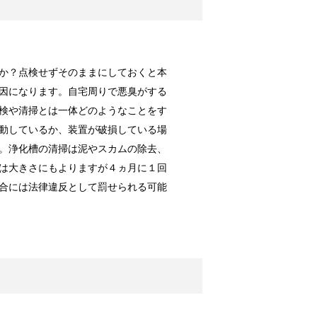
に！原状回復できる？
ってしまった...
か？点検せずそのままにしておくと本
因になります。自宅周りで悪臭がする
検や清掃とは一体どのようなことをす
動しているか、装置が破損している場
しない超重要なコツ
。浄化槽の清掃は泥やスカムの除去、
ニングに出す...
は大きさにもよりますが４ヵ月に１回
合には法律違反として罰せられる可能
い！コツは1つだけ
アイロンがな...
は○○で一発解消！