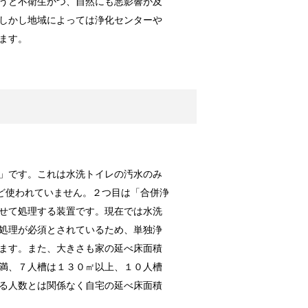
うと不衛生かつ、自然にも悪影響が及
色とりどりの...
しかし地域によっては浄化センターや
ます。
？
ほど就職難で...
」です。これは水洗トイレの汚水のみ
になっている...
ど使われていません。２つ目は「合併浄
せて処理する装置です。現在では水洗
処理が必須とされているため、単独浄
ます。また、大きさも家の延べ床面積
勢について！
満、７人槽は１３０㎡以上、１０人槽
まかな性格の...
る人数とは関係なく自宅の延べ床面積