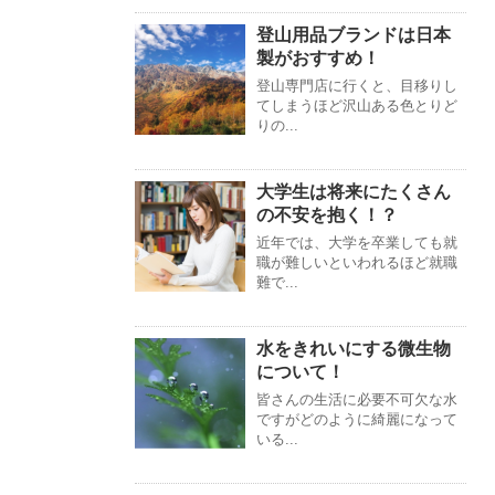
登山用品ブランドは日本
製がおすすめ！
登山専門店に行くと、目移りし
てしまうほど沢山ある色とりど
りの...
大学生は将来にたくさん
の不安を抱く！？
近年では、大学を卒業しても就
職が難しいといわれるほど就職
難で...
水をきれいにする微生物
について！
皆さんの生活に必要不可欠な水
ですがどのように綺麗になって
いる...