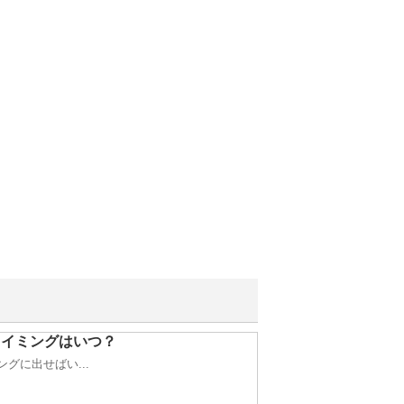
タイミングはいつ？
グに出せばい...