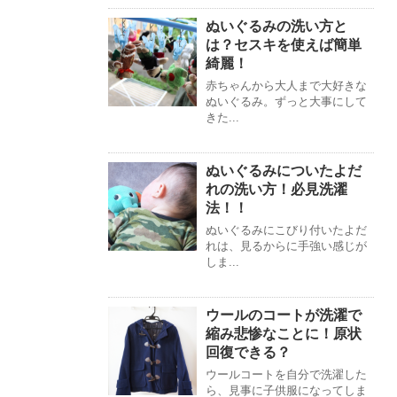
ぬいぐるみの洗い方と
は？セスキを使えば簡単
綺麗！
赤ちゃんから大人まで大好きな
ぬいぐるみ。ずっと大事にして
きた...
ぬいぐるみについたよだ
れの洗い方！必見洗濯
法！！
ぬいぐるみにこびり付いたよだ
れは、見るからに手強い感じが
しま...
ウールのコートが洗濯で
縮み悲惨なことに！原状
回復できる？
ウールコートを自分で洗濯した
ら、見事に子供服になってしま