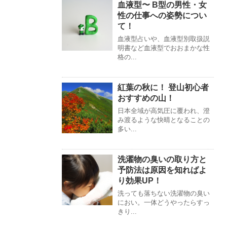
血液型〜 B型の男性・女
性の仕事への姿勢につい
て！
血液型占いや、血液型別取扱説
明書など血液型でおおまかな性
格の...
紅葉の秋に！ 登山初心者
おすすめの山！
日本全域が高気圧に覆われ、澄
み渡るような快晴となることの
多い...
洗濯物の臭いの取り方と
予防法は原因を知ればよ
り効果UP！
洗っても落ちない洗濯物の臭い
におい。一体どうやったらすっ
きり...