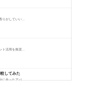
りがしていい...
！
ト活用を推奨...
比較してみた
に合ったアパ...
こる悲惨な現状とは？
ニングに出し...