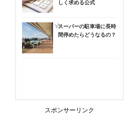
しく求める公式
洗濯物の臭いの取り方と予防法
は原因を知ればより効果UP！
スーパーの駐車場に長時
間停めたらどうなるの？
ぬいぐるみの洗い方とは？セス
キを使えば簡単綺麗！
ぬいぐるみについたよだれの洗
い方！必見洗濯法！！
スポンサーリンク
ウールのコートが洗濯で縮み悲
惨なことに！原状回復できる？