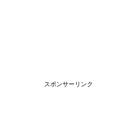
イギリスで人気のブランド靴！
タオルを洗濯しても臭い原因と3
度訪れる悪臭タイムに注意
スポンサーリンク
登山用品ブランドは日本製がお
すすめ！
大学生は将来にたくさんの不安
を抱く！？