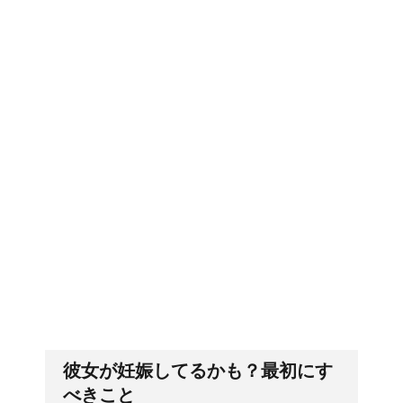
ウールコートの洗濯を自宅でし
ても失敗しない超重要なコツ
アイロンでしわが伸びないなん
て言わせない！コツは1つだけ
アイロンでシワが取れない！そ
んなお悩みは○○で一発解消！
彼女が妊娠してるかも？最初にす
べきこと