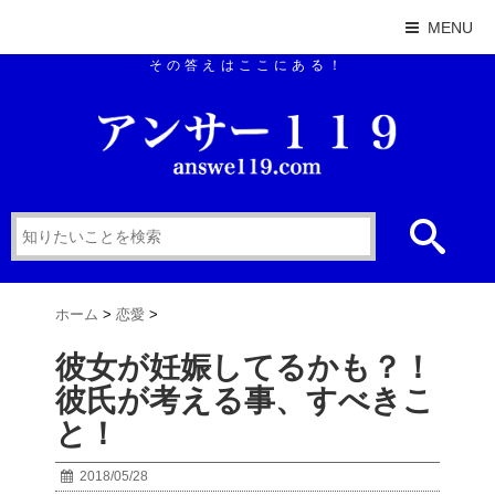
MENU
その答えはここにある！
ホーム
>
恋愛
>
彼女が妊娠してるかも？！
彼氏が考える事、すべきこ
と！
2018/05/28