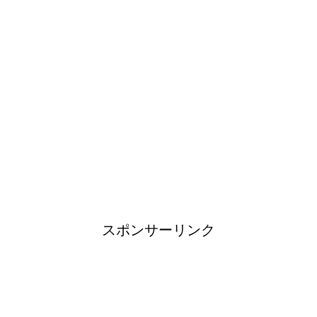
レビで紹介されたカビ取り方法
イギリスで人気のブランド靴！
タオルを洗濯しても臭い原因と3
度訪れる悪臭タイムに注意
スポンサーリンク
登山用品ブランドは日本製がお
すすめ！