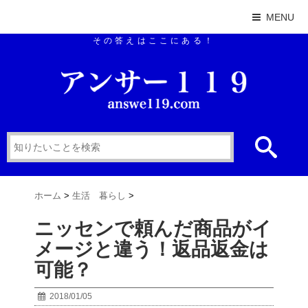
MENU
その答えはここにある！
ホーム
>
生活 暮らし
>
ニッセンで頼んだ商品がイ
メージと違う！返品返金は
可能？
2018/01/05