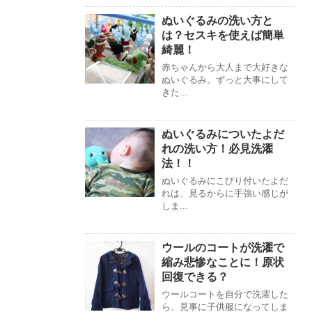
ぬいぐるみの洗い方と
は？セスキを使えば簡単
綺麗！
赤ちゃんから大人まで大好きな
ぬいぐるみ。ずっと大事にして
きた...
ぬいぐるみについたよだ
れの洗い方！必見洗濯
法！！
ぬいぐるみにこびり付いたよだ
れは、見るからに手強い感じが
しま...
ウールのコートが洗濯で
縮み悲惨なことに！原状
回復できる？
ウールコートを自分で洗濯した
ら、見事に子供服になってしま