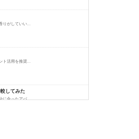
りがしていい...
！
ト活用を推奨...
比較してみた
に合ったアパ...
こる悲惨な現状とは？
ニングに出し...