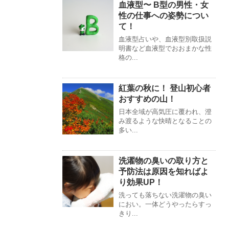
血液型〜 B型の男性・女
性の仕事への姿勢につい
て！
血液型占いや、血液型別取扱説
明書など血液型でおおまかな性
格の...
紅葉の秋に！ 登山初心者
おすすめの山！
日本全域が高気圧に覆われ、澄
み渡るような快晴となることの
多い...
洗濯物の臭いの取り方と
予防法は原因を知ればよ
り効果UP！
洗っても落ちない洗濯物の臭い
におい。一体どうやったらすっ
きり...