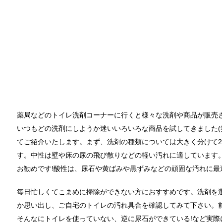
カビ取りには片栗粉が便利！テレビで紹
片栗粉といえば料理の調味料ですが実は片栗粉には調
イギリスで人気のブランド靴！
薬局などのトイレ洗剤コーナーに行くと様々な洗剤や商品が販売
イギリスといえばみなさんどんなイメージがあります
いつもどの洗剤にしようか迷いいろいろな商品を試してきました(
てご紹介いたします。まず、洗剤の種類については大きく分けて
す。中性は壁や床の尿の飛び散りなどの軽い汚れに適しています
タオルを洗濯しても臭い原因と3度訪れる
お勧めです!酸性は、尿石や黄ばみや黒ずみなどの頑固な汚れに最
良い匂いでフワフワのタオルを期待していたのに、い
毎日忙しくてこまめに掃除ができない方におすすめです。洗剤を
か思い出し、ご自宅のトイレの汚れ具合を確認してみて下さい。
そんなにトイレを使っていない、逆に尿石ができている!など実際