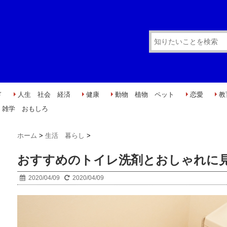
ド
人生 社会 経済
健康
動物 植物 ペット
恋愛
教
雑学 おもしろ
ホーム
>
生活 暮らし
>
おすすめのトイレ洗剤とおしゃれに
2020/04/09
2020/04/09