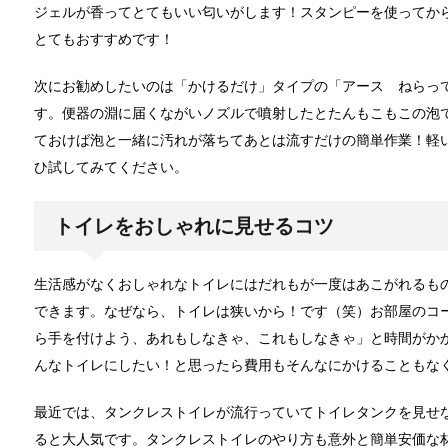
ジェルが香ってとてもいい匂いがします！スタンピーを使ってか
とてもおすすめです！
ウールのコートが洗濯で縮み悲惨なこと
次にお勧めしたいのは「かけるだけ」タイプの「アース ねらっ
ウールコートを自分で洗濯したら、見事に子供服にな
す。便器の淵に届くながいノズルで噴射したとたんもこもこの泡
ておけば泡と一緒に汚れが落ちてあとは流すだけの簡単作業！軽
ひ試してみてください。
ウールコートの洗濯を自宅でしても失敗
ワンシーズンだけしか着ないウールコートは、クリー
トイレをおしゃれに見せるコツ
生活感がなくおしゃれなトイレにはだれもが一度はあこがれるも
できます。なぜなら、トイレは狭いから！です（笑）お部屋のコ
アイロンでしわが伸びないなんて言わせな
ら手を付けよう、あれもしなきゃ、これもしなきゃ」と時間がか
アイロンがけが苦手だとする方はとても多く、自宅に
んなトイレにしたい！と思ったら費用もそんなにかけることもな
最近では、タンクレストイレが流行っていてトイレタンクを見せ
アイロンでシワが取れない！そんなお悩み
ると大人気です。タンクレストイレのやり方も意外と簡単安価な