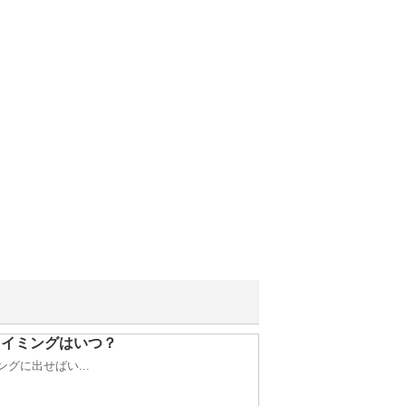
タイミングはいつ？
グに出せばい...