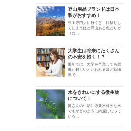
登山用品ブランドは日本
製がおすすめ！
登山専門店に行くと、目移りし
てしまうほど沢山ある色とりど
りの...
大学生は将来にたくさん
の不安を抱く！？
近年では、大学を卒業しても就
職が難しいといわれるほど就職
難で...
水をきれいにする微生物
について！
皆さんの生活に必要不可欠な水
ですがどのように綺麗になって
いる...