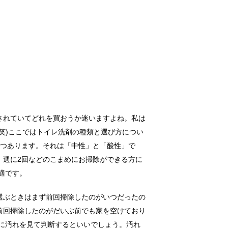
介されたカビ取り方法
味料以外にも...
されていてどれを買おうか迷いますよね。私は
か？私は勝手...
笑)ここではトイレ洗剤の種類と選び方につい
2つあります。それは「中性」と「酸性」で
。週に2回などのこまめにお掃除ができる方に
悪臭タイムに注意
適です。
ざタオルを使...
選ぶときはまず前回掃除したのがいつだったの
前回掃除したのがだいぶ前でも家を空けており
に汚れを見て判断するといいでしょう。汚れ