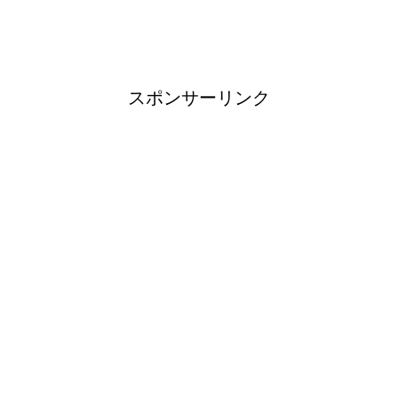
タオルを洗濯しても臭い原因と3
度訪れる悪臭タイムに注意
スポンサーリンク
登山用品ブランドは日本製がお
すすめ！
大学生は将来にたくさんの不安
を抱く！？
水をきれいにする微生物につい
て！