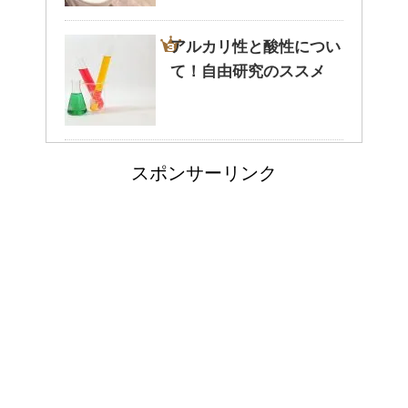
アルカリ性と酸性につい
て！自由研究のススメ
ぬいぐるみについたよだれの洗
い方！必見洗濯法！！
ポールという洗剤〜その
スポンサーリンク
成分とその効果は？！
ウールのコートが洗濯で縮み悲
惨なことに！原状回復できる？
ウールコートの洗濯を自宅でし
ても失敗しない超重要なコツ