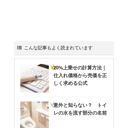
血液型〜 B型の男性・女性の仕
事への姿勢について！
こんな記事もよく読まれています
紅葉の秋に！ 登山初心者おすす
めの山！
20%上乗せの計算方法｜
仕入れ価格から売価を正
しく求める公式
洗濯物の臭いの取り方と予防法
は原因を知ればより効果UP！
意外と知らない？ トイ
レの水を流す部分の名前
ぬいぐるみの洗い方とは？セス
キを使えば簡単綺麗！