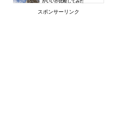
がいいか比較してみた
スポンサーリンク
コートをクリーニングに出し忘
れると起こる悲惨な現状とは？
カビ取りには片栗粉が便利！テ
レビで紹介されたカビ取り方法
イギリスで人気のブランド靴！