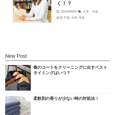
く！？
2020/08/04
人生 社会
経済
不安
,
大学
,
学生
New Post
春のコートをクリーニングに出すベスト
タイミングはいつ？
柔軟剤の香りが少ない時の対処法！