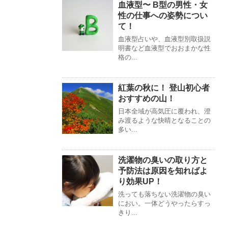
血液型〜 B型の男性・女
性の仕事への姿勢につい
て！
血液型占いや、血液型別取扱説
明書など血液型でおおまかな性
格の...
紅葉の秋に！ 登山初心者
おすすめの山！
日本全域が高気圧に覆われ、澄
み渡るような快晴となることの
多い...
洗濯物の臭いの取り方と
予防法は原因を知ればよ
り効果UP！
洗っても落ちない洗濯物の臭い
におい。一体どうやったらすっ
きり...