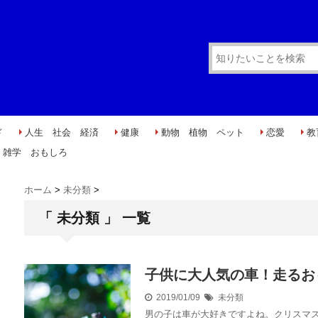
ド
人生 社会 経済
健康
動物 植物 ペット
恋愛
教
雑学 おもしろ
ホーム
>
未分類
>
「 未分類 」 一覧
子供に大人気の車！走るお
2019/01/09
未分類
男の子は車が大好きですよね。クリスマ