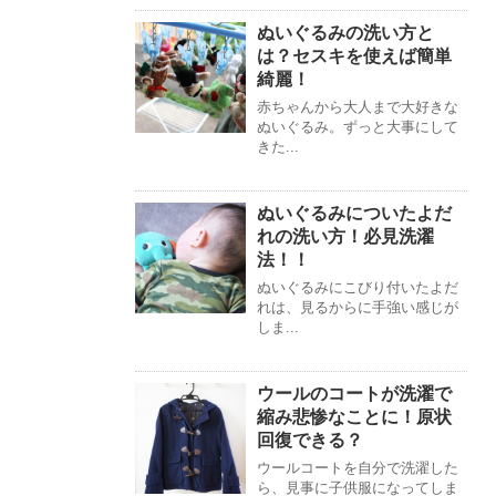
ぬいぐるみの洗い方と
は？セスキを使えば簡単
綺麗！
赤ちゃんから大人まで大好きな
ぬいぐるみ。ずっと大事にして
きた...
ぬいぐるみについたよだ
れの洗い方！必見洗濯
法！！
ぬいぐるみにこびり付いたよだ
れは、見るからに手強い感じが
しま...
ウールのコートが洗濯で
縮み悲惨なことに！原状
回復できる？
ウールコートを自分で洗濯した
ら、見事に子供服になってしま