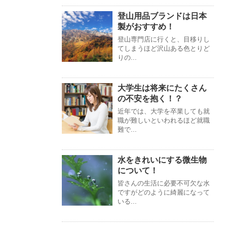
登山用品ブランドは日本
製がおすすめ！
登山専門店に行くと、目移りし
てしまうほど沢山ある色とりど
りの...
大学生は将来にたくさん
の不安を抱く！？
近年では、大学を卒業しても就
職が難しいといわれるほど就職
難で...
水をきれいにする微生物
について！
皆さんの生活に必要不可欠な水
ですがどのように綺麗になって
いる...