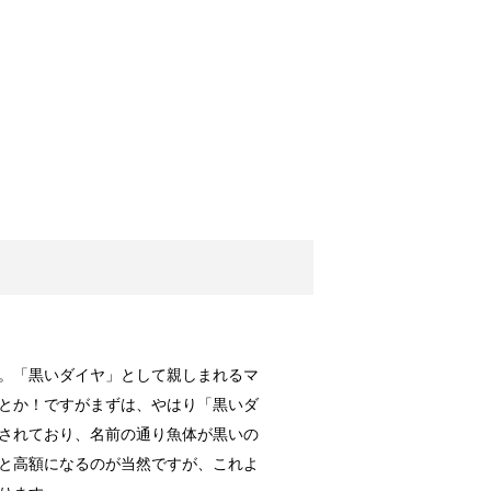
介されたカビ取り方法
味料以外にも...
か？私は勝手...
悪臭タイムに注意
。「黒いダイヤ」として親しまれるマ
ざタオルを使...
とか！ですがまずは、やはり「黒いダ
されており、名前の通り魚体が黒いの
と高額になるのが当然ですが、これよ