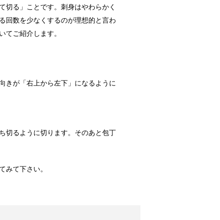
て切る」ことです。刺身はやわらかく
る回数を少なくするのが理想的と言わ
ることの多い...
いてご紹介します。
ればより効果UP！
向きが「右上から左下」になるように
たらすっきり...
ち切るように切ります。そのあと包丁
ば簡単綺麗！
事にしてきた...
てみて下さい。
見洗濯法！！
い感じがしま...