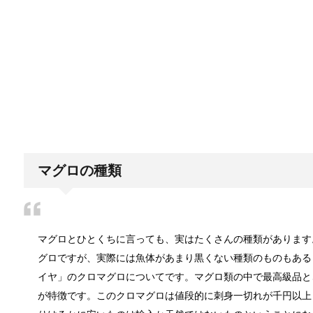
カビ取りには片栗粉が便利！テレビで紹
片栗粉といえば料理の調味料ですが実は片栗粉には調
イギリスで人気のブランド靴！
イギリスといえばみなさんどんなイメージがあります
マグロの種類
タオルを洗濯しても臭い原因と3度訪れる
マグロとひとくちに言っても、実はたくさんの種類があります
良い匂いでフワフワのタオルを期待していたのに、い
グロですが、実際には魚体があまり黒くない種類のものもある
イヤ」のクロマグロについてです。マグロ類の中で最高級品と
が特徴です。このクロマグロは値段的に刺身一切れが千円以上