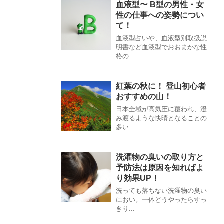
血液型〜 B型の男性・女
性の仕事への姿勢につい
て！
血液型占いや、血液型別取扱説
明書など血液型でおおまかな性
格の...
紅葉の秋に！ 登山初心者
おすすめの山！
日本全域が高気圧に覆われ、澄
み渡るような快晴となることの
多い...
洗濯物の臭いの取り方と
予防法は原因を知ればよ
り効果UP！
洗っても落ちない洗濯物の臭い
におい。一体どうやったらすっ
きり...