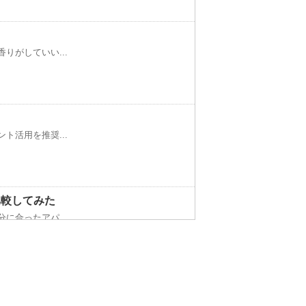
りがしていい...
！
ト活用を推奨...
比較してみた
に合ったアパ...
こる悲惨な現状とは？
ニングに出し...