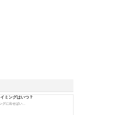
タイミングはいつ？
グに出せばい...