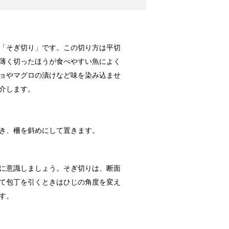
に！原状回復できる？
「そぎ切り」です。この切り方は平切
ってしまった...
薄く切ったほうが食べやすい魚によく
ョやマグロの漬けなど味を染み込ませ
介します。
しない超重要なコツ
ニングに出す...
き、柵を斜めにして置きます。
い！コツは1つだけ
に意識しましょう。そぎ切りは、断面
アイロンがな...
て包丁を引くときはひじの角度を変え
す。
は○○で一発解消！