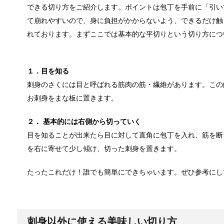
できる切り方をご紹介します。ポイントは包丁を手前に「引い
紅葉の秋に！ 登山初心者おすすめの山！
て崩れやすいので、身に負担がかからないよう、できるだけ触
日本全域が高気圧に覆われ、澄み渡るような快晴とな
れております。まずここでは基本的な平切りという切り方につ
１．目を知る
洗濯物の臭いの取り方と予防法は原因を知
刺身のさくには目と呼ばれる筋肉の筋・繊維があります。この
洗っても落ちない洗濯物の臭いにおい。一体どうやっ
お刺身をまな板に置きます。
２． 基本的には右側から切っていく
目を知ることが出来たら目に対して直角に包丁を入れ、筋を断
ぬいぐるみの洗い方とは？セスキを使え
を右に寄せて少し傾け、切った刺身を置きます。
赤ちゃんから大人まで大好きなぬいぐるみ。ずっと大
たったこれだけ！誰でも簡単にできちゃいます。ぜひ参考にし
ぬいぐるみについたよだれの洗い方！必
ぬいぐるみにこびり付いたよだれは、見るからに手強
刺身以外に使える美味しい切り方