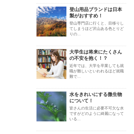
登山用品ブランドは日本
製がおすすめ！
登山専門店に行くと、目移りし
てしまうほど沢山ある色とりど
りの...
大学生は将来にたくさん
の不安を抱く！？
近年では、大学を卒業しても就
職が難しいといわれるほど就職
難で...
水をきれいにする微生物
について！
皆さんの生活に必要不可欠な水
ですがどのように綺麗になって
いる...