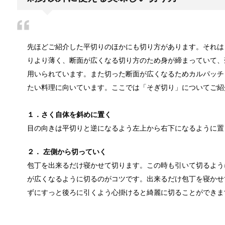
ウールのコートが洗濯で縮み悲惨なこと
先ほどご紹介した平切りのほかにも切り方があります。それは
ウールコートを自分で洗濯したら、見事に子供服にな
りより薄く、断面が広くなる切り方のため身が締まっていて、
用いられています。また切った断面が広くなるためカルパッチ
たい料理に向いています。ここでは「そぎ切り」についてご紹
ウールコートの洗濯を自宅でしても失敗
ワンシーズンだけしか着ないウールコートは、クリー
１．さく自体を斜めに置く
目の向きは平切りと逆になるよう左上から右下になるように置
２． 左側から切っていく
アイロンでしわが伸びないなんて言わせな
包丁を出来るだけ寝かせて切ります。この時も引いて切るよう
アイロンがけが苦手だとする方はとても多く、自宅に
が広くなるように切るのがコツです。出来るだけ包丁を寝かせ
ずにすっと後ろに引くよう心掛けると綺麗に切ることができま
アイロンでシワが取れない！そんなお悩み