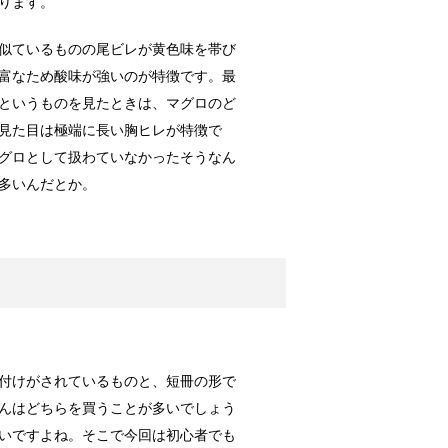
ります。
色とりどりの...
似ているものの尾ビレが黄色味を帯び
富なため酸味が強いのが特徴です。最
というものを見たときは、マグロのど
？
見た目は極端に長い胸ヒレが特徴で
ほど就職難で...
グロとして扱わていなかったそうなん
多いんだとか。
になっている...
勢について！
付けがされているものと、短冊の形で
まかな性格の...
んはどちらを買うことが多いでしょう
いですよね。そこで今回は初心者でも