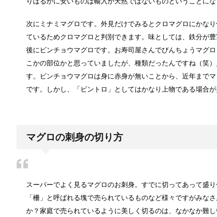
りはるかに安いものは輸入か天然ではないものということにな
登山用品ブランドは日本製がおすすめ！
登山専門店に行くと、目移りしてしまうほど沢山ある
次にミナミマグロです。外見だけでみるとクロマグロにかなり
ているためクロマグロと判別できます。味としては、鉄分が豊
後にビンチョウマグロです。お寿司屋さんでびんちょうマグロ
大学生は将来にたくさんの不安を抱く！
こかの部位かと思っていましたが、種類だったんですね（笑）
近年では、大学を卒業しても就職が難しいといわれる
す。ビンチョウマグロは身に赤身が無いことから、近年までマ
です。しかし、「ビントロ」としてはかなり上物である場合が
水をきれいにする微生物について！
皆さんの生活に必要不可欠な水ですがどのように綺麗
マグロの刺身の切り方
血液型〜 B型の男性・女性の仕事への姿
スーパーでよく見るマグロのお刺身。すでに切ってあって盛り
血液型占いや、血液型別取扱説明書など血液型でおお
「柵」と呼ばれる塊で売られているものなど様々ですがみなさ
か？家庭で売られているように美しく切るのは、なかなか難し