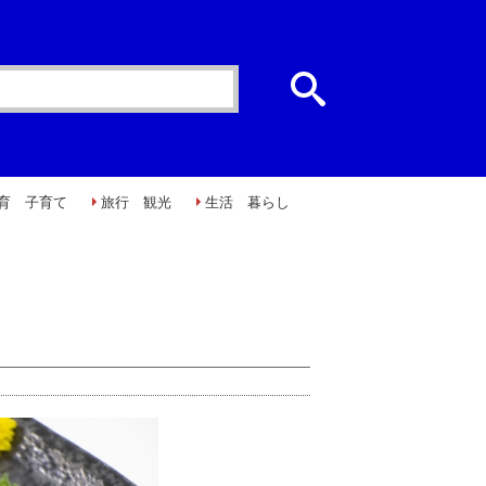
育 子育て
旅行 観光
生活 暮らし