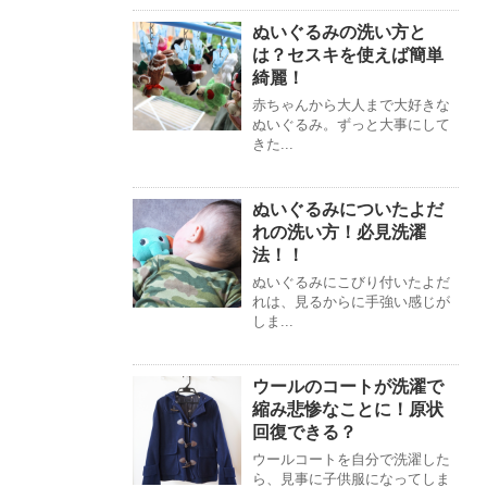
ぬいぐるみの洗い方と
は？セスキを使えば簡単
綺麗！
赤ちゃんから大人まで大好きな
ぬいぐるみ。ずっと大事にして
きた...
ぬいぐるみについたよだ
れの洗い方！必見洗濯
法！！
ぬいぐるみにこびり付いたよだ
れは、見るからに手強い感じが
しま...
ウールのコートが洗濯で
縮み悲惨なことに！原状
回復できる？
ウールコートを自分で洗濯した
ら、見事に子供服になってしま