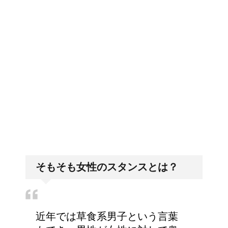
アイロンでしわが伸びないなん
て言わせない！コツは1つだけ
アイロンでシワが取れない！そ
んなお悩みは○○で一発解消！
そもそも女性のスタンスとは？
近年では草食系男子という言葉