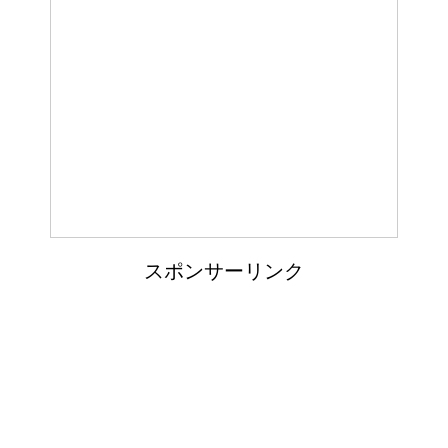
ぬいぐるみの洗い方とは？セス
キを使えば簡単綺麗！
ぬいぐるみについたよだれの洗
い方！必見洗濯法！！
スポンサーリンク
ウールのコートが洗濯で縮み悲
惨なことに！原状回復できる？
ウールコートの洗濯を自宅でし
ても失敗しない超重要なコツ