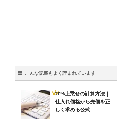
水をきれいにする微生物につい
て！
血液型〜 B型の男性・女性の仕
事への姿勢について！
こんな記事もよく読まれています
紅葉の秋に！ 登山初心者おすす
めの山！
20%上乗せの計算方法｜
仕入れ価格から売価を正
しく求める公式
洗濯物の臭いの取り方と予防法
は原因を知ればより効果UP！