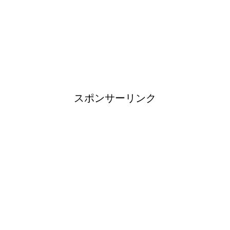
タオルを洗濯しても臭い原因と3
度訪れる悪臭タイムに注意
スポンサーリンク
登山用品ブランドは日本製がお
すすめ！
大学生は将来にたくさんの不安
を抱く！？