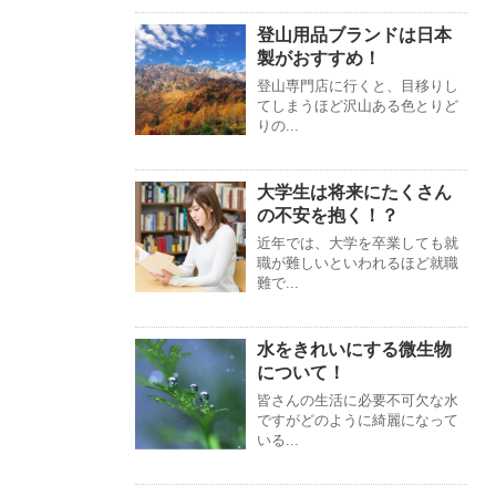
登山用品ブランドは日本
製がおすすめ！
登山専門店に行くと、目移りし
てしまうほど沢山ある色とりど
りの...
大学生は将来にたくさん
の不安を抱く！？
近年では、大学を卒業しても就
職が難しいといわれるほど就職
難で...
水をきれいにする微生物
について！
皆さんの生活に必要不可欠な水
ですがどのように綺麗になって
いる...