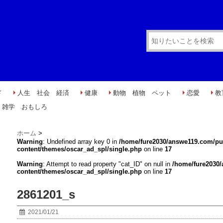
ド
人生 社会 経済
健康
動物 植物 ペット
恋愛
教
雑学 おもしろ
ホーム
>
Warning
: Undefined array key 0 in
/home/fure2030/answe119.com/pu
content/themes/oscar_ad_spl/single.php
on line
17
Warning
: Attempt to read property "cat_ID" on null in
/home/fure2030
content/themes/oscar_ad_spl/single.php
on line
17
2861201_s
2021/01/21