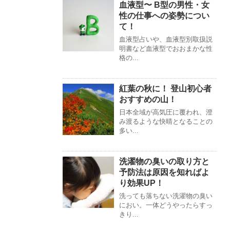
血液型〜 B型の男性・女
性の仕事への姿勢につい
て！
血液型占いや、血液型別取扱説
明書など血液型でおおまかな性
格の...
紅葉の秋に！ 登山初心者
おすすめの山！
日本全域が高気圧に覆われ、澄
み渡るような快晴となることの
多い...
洗濯物の臭いの取り方と
予防法は原因を知ればよ
り効果UP！
洗っても落ちない洗濯物の臭い
におい。一体どうやったらすっ
きり...