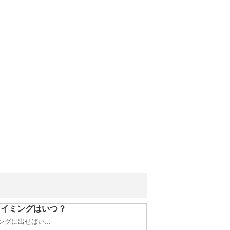
タイミングはいつ？
グに出せばい...