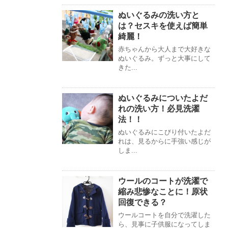
ぬいぐるみの洗い方と
は？セスキを使えば簡単
綺麗！
赤ちゃんから大人まで大好きな
ぬいぐるみ。ずっと大事にして
きた...
ぬいぐるみについたよだ
れの洗い方！必見洗濯
法！！
ぬいぐるみにこびり付いたよだ
れは、見るからに手強い感じが
しま...
ウールのコートが洗濯で
縮み悲惨なことに！原状
回復できる？
ウールコートを自分で洗濯した
ら、見事に子供服になってしま