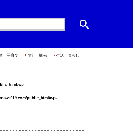
育 子育て
旅行 観光
生活 暮らし
blic_html/wp-
/answe119.com/public_html/wp-