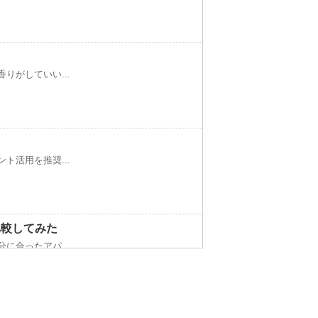
りがしていい...
！
ト活用を推奨...
比較してみた
に合ったアパ...
こる悲惨な現状とは？