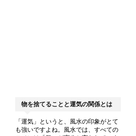
ても失敗しない超重要なコツ
アイロンでしわが伸びないなん
て言わせない！コツは1つだけ
アイロンでシワが取れない！そ
んなお悩みは○○で一発解消！
物を捨てることと運気の関係とは
「運気」というと、風水の印象がとて
も強いですよね。風水では、すべての