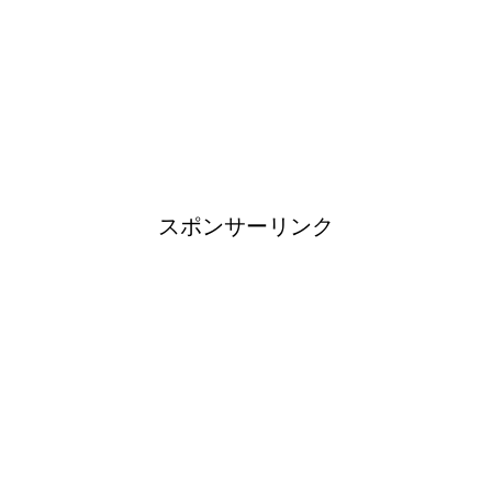
タオルを洗濯しても臭い原因と3
度訪れる悪臭タイムに注意
スポンサーリンク
登山用品ブランドは日本製がお
すすめ！
大学生は将来にたくさんの不安
を抱く！？