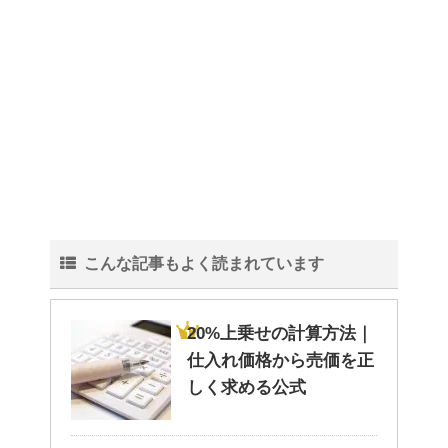
水をきれいにする微生物につい
て！
血液型〜 B型の男性・女性の仕
事への姿勢について！
こんな記事もよく読まれています
紅葉の秋に！ 登山初心者おすす
めの山！
20%上乗せの計算方法｜
仕入れ価格から売価を正
しく求める公式
洗濯物の臭いの取り方と予防法
は原因を知ればより効果UP！