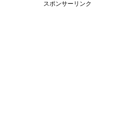
意外と知らない？ トイ
スポンサーリンク
レの水を流す部分の名前
ウールのコートが洗濯で縮み悲
惨なことに！原状回復できる？
ウールコートの洗濯を自宅でし
ても失敗しない超重要なコツ
アイロンでしわが伸びないなん
て言わせない！コツは1つだけ
アイロンでシワが取れない！そ
んなお悩みは○○で一発解消！