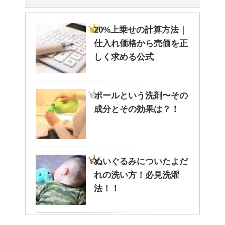
めの山！
20%上乗せの計算方法｜
仕入れ価格から売価を正
しく求める公式
洗濯物の臭いの取り方と予防法
は原因を知ればより効果UP！
ポールという洗剤〜その
成分とその効果は？！
ぬいぐるみの洗い方とは？セス
キを使えば簡単綺麗！
ぬいぐるみについたよだ
れの洗い方！必見洗濯
ぬいぐるみについたよだれの洗
法！！
い方！必見洗濯法！！