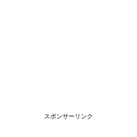
カビ取りには片栗粉が便利！テ
レビで紹介されたカビ取り方法
イギリスで人気のブランド靴！
タオルを洗濯しても臭い原因と3
度訪れる悪臭タイムに注意
スポンサーリンク
登山用品ブランドは日本製がお
すすめ！