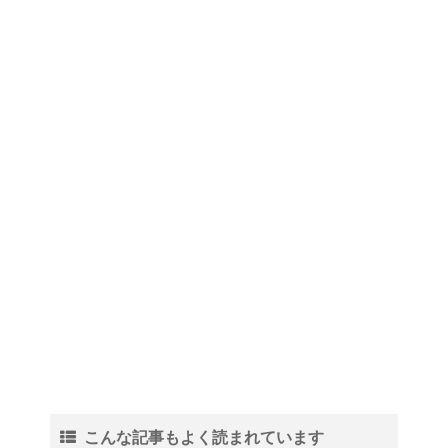
大学生は将来にたくさんの不安
を抱く！？
水をきれいにする微生物につい
て！
血液型〜 B型の男性・女性の仕
事への姿勢について！
こんな記事もよく読まれています
紅葉の秋に！ 登山初心者おすす