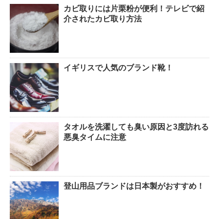
カビ取りには片栗粉が便利！テレビで紹
ウールコートの洗濯を自宅でし
介されたカビ取り方法
ても失敗しない超重要なコツ
イギリスで人気のブランド靴！
アイロンでしわが伸びないなん
て言わせない！コツは1つだけ
タオルを洗濯しても臭い原因と3度訪れる
アイロンでシワが取れない！そ
悪臭タイムに注意
んなお悩みは○○で一発解消！
登山用品ブランドは日本製がおすすめ！