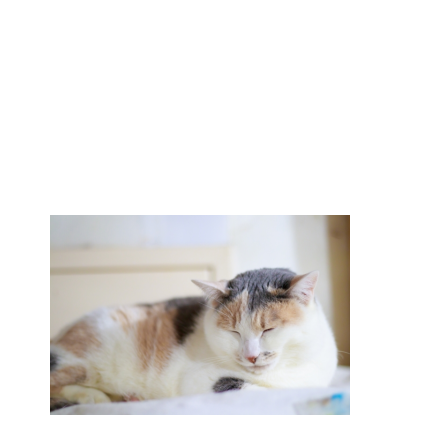
イギリスで人気のブランド靴！
タオルを洗濯しても臭い原因と3
度訪れる悪臭タイムに注意
登山用品ブランドは日本製がお
すすめ！
大学生は将来にたくさんの不安
を抱く！？