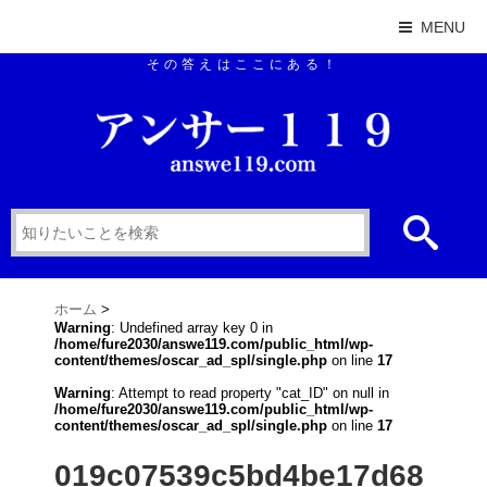
MENU
その答えはここにある！
ホーム
>
Warning
: Undefined array key 0 in
/home/fure2030/answe119.com/public_html/wp-
content/themes/oscar_ad_spl/single.php
on line
17
Warning
: Attempt to read property "cat_ID" on null in
/home/fure2030/answe119.com/public_html/wp-
content/themes/oscar_ad_spl/single.php
on line
17
019c07539c5bd4be17d68