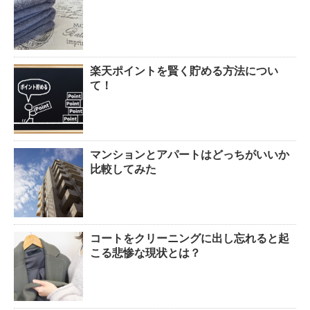
は原因を知ればより効果UP！
楽天ポイントを賢く貯める方法につい
ぬいぐるみの洗い方とは？セス
て！
キを使えば簡単綺麗！
マンションとアパートはどっちがいいか
ぬいぐるみについたよだれの洗
比較してみた
い方！必見洗濯法！！
コートをクリーニングに出し忘れると起
ウールのコートが洗濯で縮み悲
こる悲惨な現状とは？
惨なことに！原状回復できる？