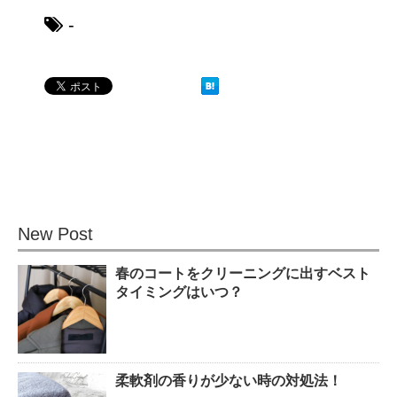
-
水をきれいにする微生物につい
て！
血液型〜 B型の男性・女性の仕
事への姿勢について！
New Post
春のコートをクリーニングに出すベスト
紅葉の秋に！ 登山初心者おすす
タイミングはいつ？
めの山！
柔軟剤の香りが少ない時の対処法！
洗濯物の臭いの取り方と予防法